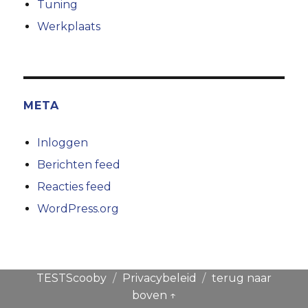
Tuning
Werkplaats
META
Inloggen
Berichten feed
Reacties feed
WordPress.org
TESTScooby
Privacybeleid
terug naar
boven ↑