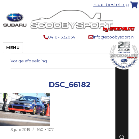
naar bestelling
0416 - 332054
info@scoobysport.nl
MENU
Vorige afbeelding
DSC_66182
Geplaatst
Volledige
3 juni 2019
160 × 107
ZO
op
grootte