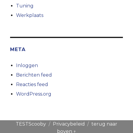
Tuning
Werkplaats
META
Inloggen
Berichten feed
Reacties feed
WordPress.org
TESTScooby
Privacybeleid
terug naar
boven ↑