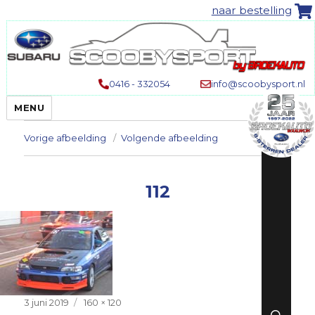
naar bestelling
0416 - 332054
info@scoobysport.nl
MENU
Vorige afbeelding
Volgende afbeelding
112
Geplaatst
Volledige
3 juni 2019
160 × 120
ZO