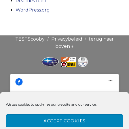
Reacties feed
WordPress.org
TESTScooby
Privacybeleid
terug naar
boven ↑
We use cookies to optimize our website and our service.
Klik hier om de cookies voor deze
Broekauto & Scoobysport®
dienst te accepteren
ACCEPT COOKIES