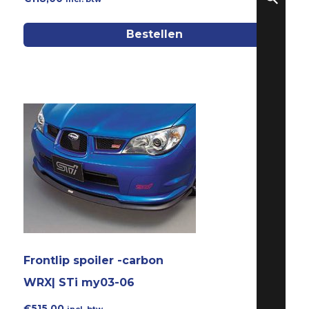
Bestellen
Frontlip spoiler -carbon
WRX| STi my03-06
€
515,00