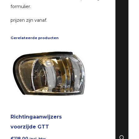
formulier.
prijzen zijn vanaf.
Gerelateerde producten
Richtingaanwijzers
voorzijde GTT
ZO
€
118,00
incl. btw