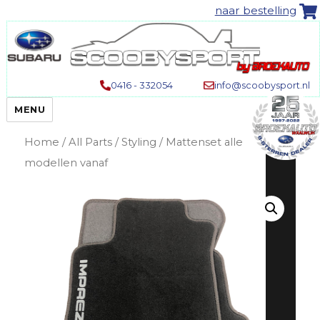
naar bestelling
0416 - 332054
info@scoobysport.nl
MENU
Home
/
All Parts
/
Styling
/ Mattenset alle
modellen vanaf