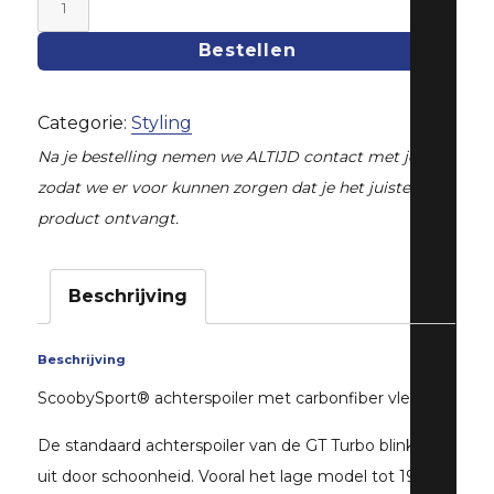
Achterspoiler
WRX
Bestellen
|
STi
Categorie:
Styling
Subaru
Na je bestelling nemen we ALTIJD contact met je op,
GTT
zodat we er voor kunnen zorgen dat je het juiste
vanaf
product ontvangt.
aantal
Beschrijving
Beschrijving
ScoobySport® achterspoiler met carbonfiber vleugel.
De standaard achterspoiler van de GT Turbo blinkt niet
uit door schoonheid. Vooral het lage model tot 1999