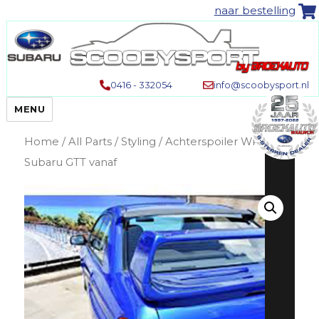
naar bestelling
0416 - 332054
info@scoobysport.nl
MENU
Home
/
All Parts
/
Styling
/ Achterspoiler WRX | STi
Subaru GTT vanaf