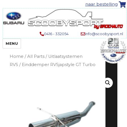
naar bestelling
0416 - 332054
info@scoobysport.nl
MENU
Home
/
All Parts
/
Uitlaatsystemen
RVS
/ Einddemper RVSjapstyle GT Turbo