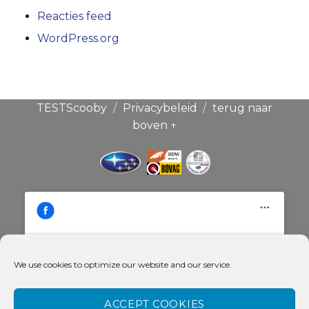
Reacties feed
WordPress.org
TESTScooby
Privacybeleid
terug naar
boven ↑
We use cookies to optimize our website and our service.
Klik hier om de cookies voor deze
Broekauto & Scoobysport®
dienst te accepteren
ACCEPT COOKIES