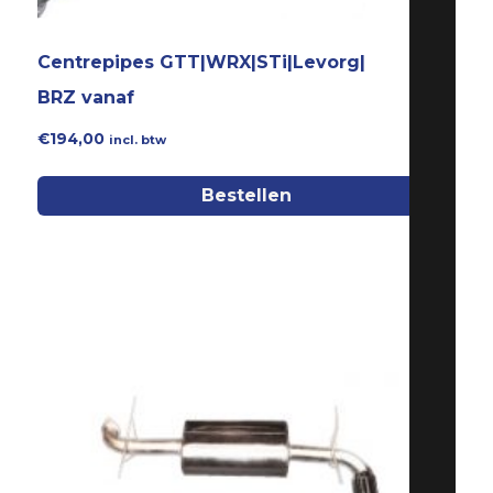
Centrepipes GTT|WRX|STi|Levorg|
BRZ vanaf
€
194,00
incl. btw
Bestellen