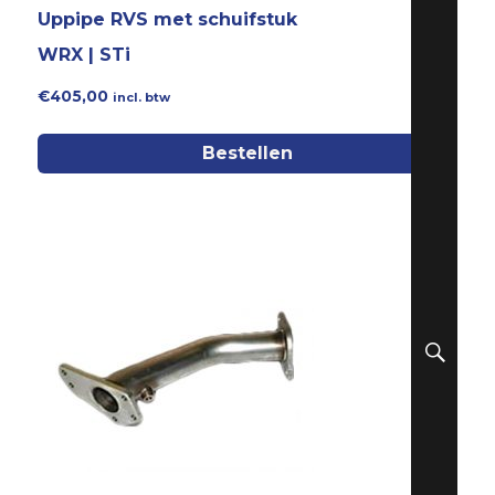
Uppipe RVS met schuifstuk
WRX | STi
€
405,00
incl. btw
Bestellen
ZO