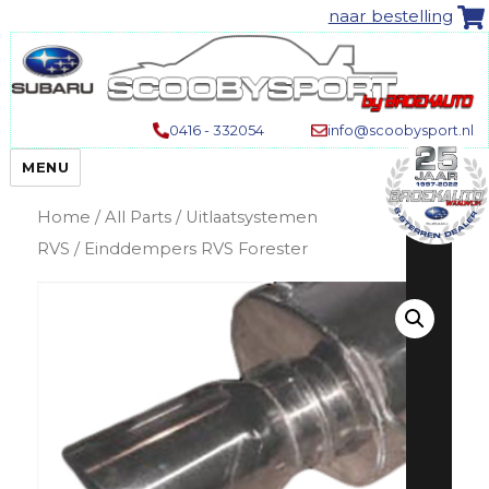
naar bestelling
0416 - 332054
info@scoobysport.nl
MENU
Home
/
All Parts
/
Uitlaatsystemen
RVS
/ Einddempers RVS Forester