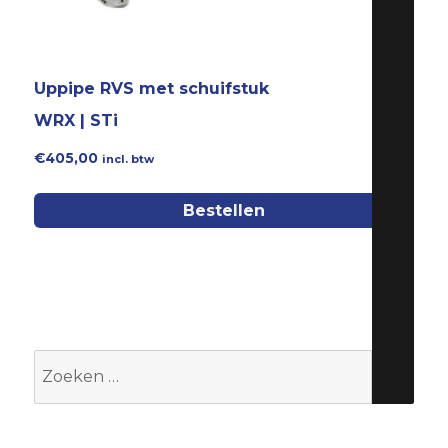
Uppipe RVS met schuifstuk
WRX | STi
€
405,00
incl. btw
Bestellen
Zoeken
naar: