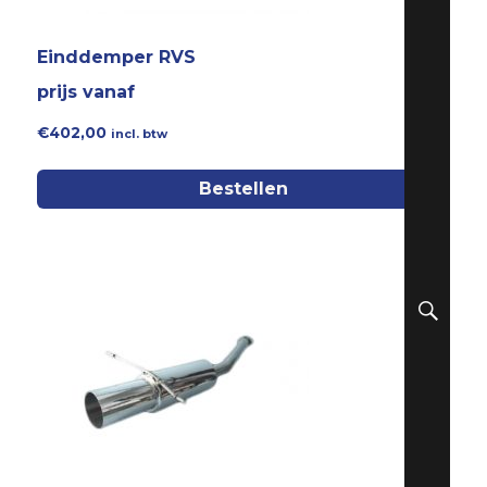
Einddemper RVS
prijs vanaf
€
402,00
incl. btw
Bestellen
ZO