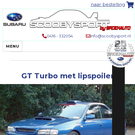
naar bestelling
0416 - 332054
info@scoobysport.nl
MENU
GT Turbo met lipspoiler