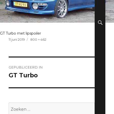
ZO
GT Turbo met lipspoiler
Geplaatst
Volledige
11 juni 2019
800 × 462
op
grootte
Berichtnavigatie
GEPUBLICEERD IN
GT Turbo
Zoeken