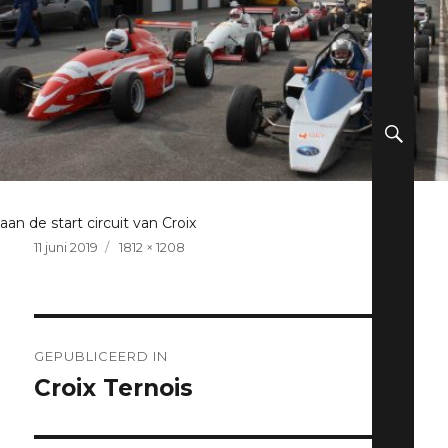
ZO
aan de start circuit van Croix
Geplaatst
Volledige
11 juni 2019
1812 × 1208
op
grootte
Berichtnavigatie
GEPUBLICEERD IN
Croix Ternois