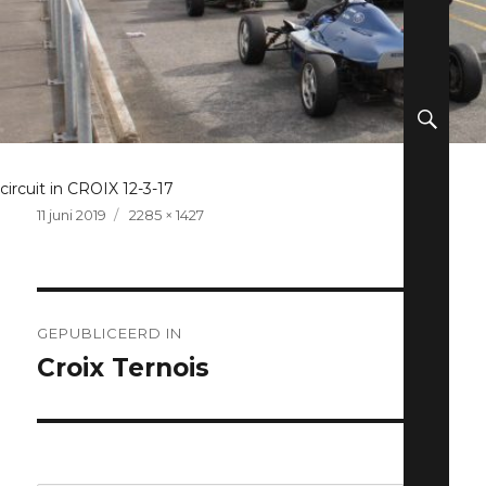
ZO
circuit in CROIX 12-3-17
Geplaatst
Volledige
11 juni 2019
2285 × 1427
op
grootte
Berichtnavigatie
GEPUBLICEERD IN
Croix Ternois