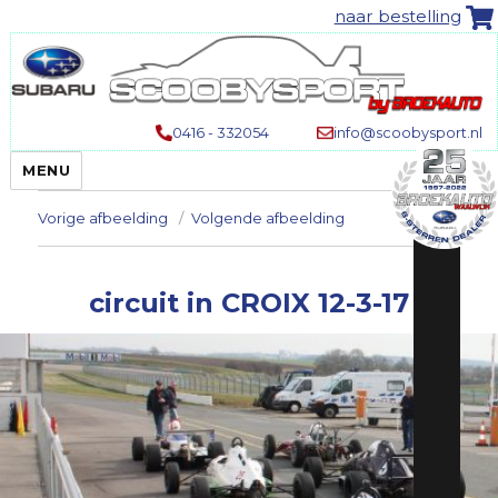
naar bestelling
0416 - 332054
info@scoobysport.nl
MENU
Vorige afbeelding
Volgende afbeelding
circuit in CROIX 12-3-17