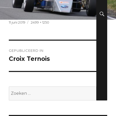
ZO
Geplaatst
Volledige
11 juni 2019
2499 × 1250
op
grootte
Berichtnavigatie
GEPUBLICEERD IN
Croix Ternois
Zoeken
naar: