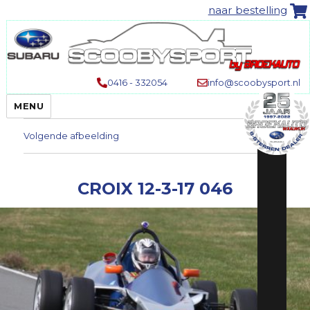
naar bestelling
0416 - 332054
info@scoobysport.nl
MENU
Volgende afbeelding
CROIX 12-3-17 046