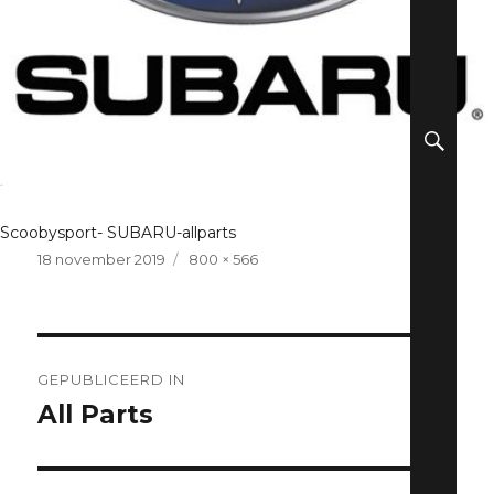
ZO
Scoobysport- SUBARU-allparts
Geplaatst
Volledige
18 november 2019
800 × 566
op
grootte
Berichtnavigatie
GEPUBLICEERD IN
All Parts