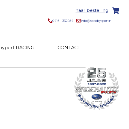
naar bestelling
0416 - 332054
info@scoobysport.nl
byport RACING
CONTACT