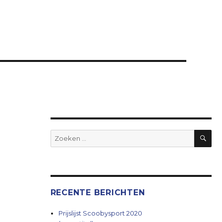
ZO
Zoeken
naar:
RECENTE BERICHTEN
Prijslijst Scoobysport 2020