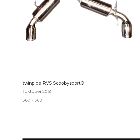
twinpipe RVS Scoobysport®
Geplaatst
1 oktober 2019
op
Volledige
360 × 360
grootte