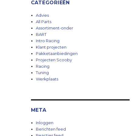
CATEGORIEËN
Advies
All Parts
Assortiment-onder
BART
Intro Racing
Klant projecten
Pakketaanbiedingen
Projecten Scooby
Racing
Tuning
Werkplaats
META
Inloggen
Berichten feed
Reacties feed