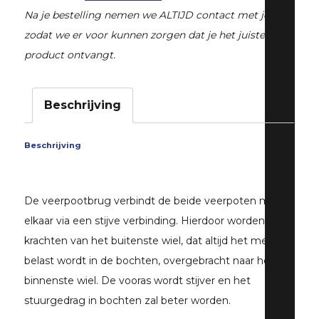
|
Na je bestelling nemen we ALTIJD contact met je op,
STi
zodat we er voor kunnen zorgen dat je het juiste
vanaf
product ontvangt.
aantal
Beschrijving
Beschrijving
De veerpootbrug verbindt de beide veerpoten met
elkaar via een stijve verbinding. Hierdoor worden
krachten van het buitenste wiel, dat altijd het meest
belast wordt in de bochten, overgebracht naar het
binnenste wiel. De vooras wordt stijver en het
stuurgedrag in bochten zal beter worden.