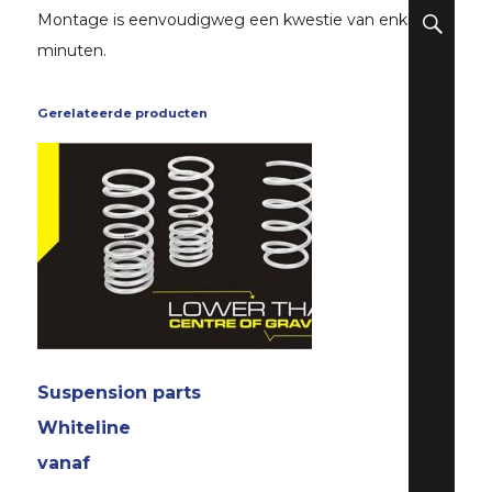
ZO
Montage is eenvoudigweg een kwestie van enkele
minuten.
Gerelateerde producten
Suspension parts
Whiteline
vanaf