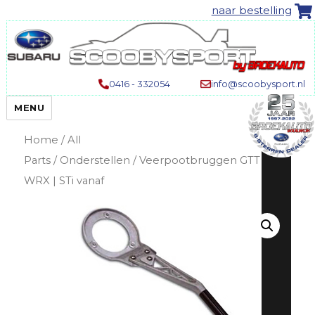
naar bestelling
0416 - 332054
info@scoobysport.nl
MENU
Home
/
All
Parts
/
Onderstellen
/ Veerpootbruggen GTT |
WRX | STi vanaf