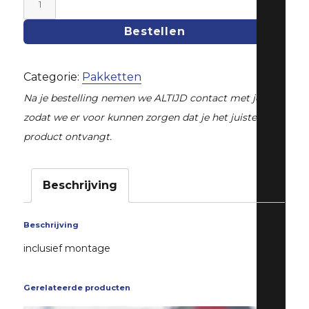
Power
Bestellen
Pack
stage
Categorie:
Pakketten
2
Na je bestelling nemen we ALTIJD contact met je op,
Impreza
zodat we er voor kunnen zorgen dat je het juiste
WRX
product ontvangt.
2001-
2007
Beschrijving
aantal
Beschrijving
inclusief montage
Gerelateerde producten