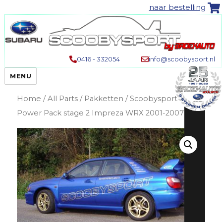
naar bestelling
0416 - 332054
info@scoobysport.nl
MENU
Home
/
All Parts
/
Pakketten
/ Scoobysport®
Power Pack stage 2 Impreza WRX 2001-2007