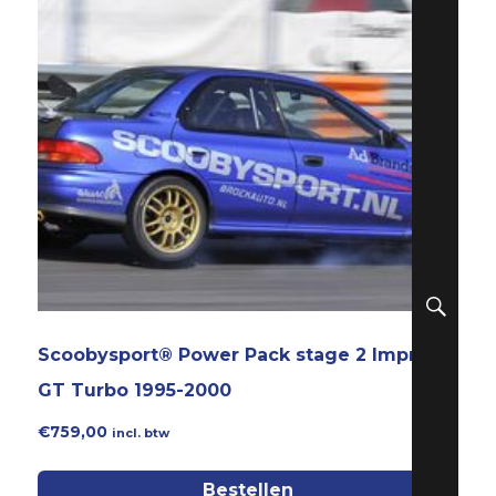
ZO
Scoobysport® Power Pack stage 2 Impreza
GT Turbo 1995-2000
€
759,00
incl. btw
Bestellen