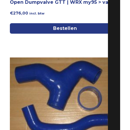
Open Dumpvalve GTT | WRX my95 > vanaf
€
276,00
incl. btw
Bestellen