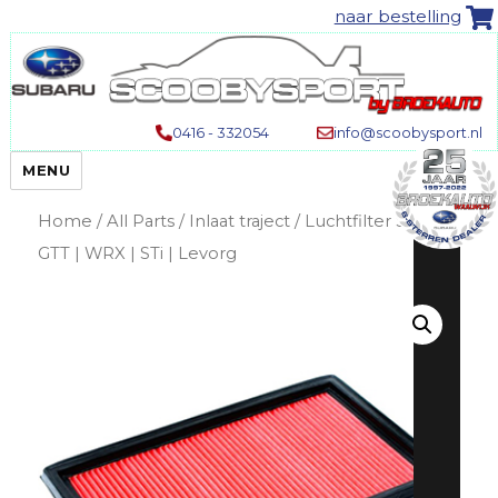
naar bestelling
0416 - 332054
info@scoobysport.nl
MENU
Home
/
All Parts
/
Inlaat traject
/ Luchtfilter Subaru
GTT | WRX | STi | Levorg