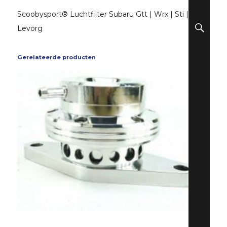
Scoobysport® Luchtfilter Subaru Gtt | Wrx | Sti |
ZO
Levorg
Gerelateerde producten