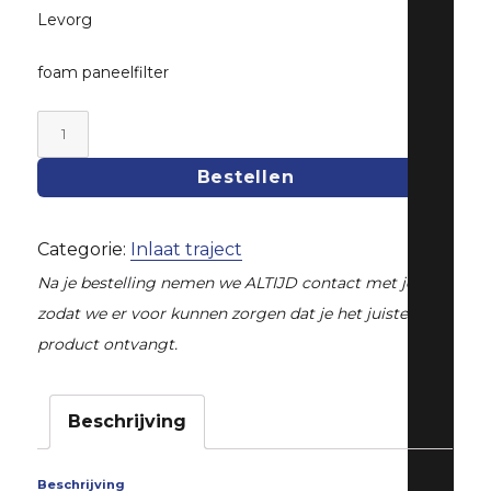
Levorg
foam paneelfilter
Luchtfilter
Subaru
Bestellen
GTT
|
Categorie:
Inlaat traject
WRX
Na je bestelling nemen we ALTIJD contact met je op,
|
zodat we er voor kunnen zorgen dat je het juiste
STi
product ontvangt.
|
Levorg
Beschrijving
aantal
Beschrijving