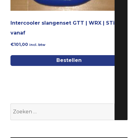
Intercooler slangenset GTT | WRX | STi
vanaf
€
101,00
incl. btw
Bestellen
Zoeken
naar: